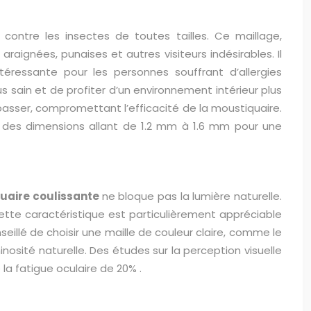
 contre les insectes de toutes tailles. Ce maillage,
aignées, punaises et autres visiteurs indésirables. Il
ntéressante pour les personnes souffrant d’allergies
us sain et de profiter d’un environnement intérieur plus
 passer, compromettant l’efficacité de la moustiquaire.
c des dimensions allant de
1.2 mm
à
1.6 mm
pour une
uaire coulissante
ne bloque pas la lumière naturelle.
ette caractéristique est particulièrement appréciable
onseillé de choisir une maille de couleur claire, comme le
inosité naturelle. Des études sur la perception visuelle
e la fatigue oculaire de
20%
.