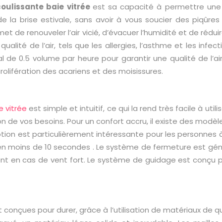
oulissante baie vitrée
est sa capacité à permettre une ve
t de la brise estivale, sans avoir à vous soucier des piqûr
permet de renouveler l’air vicié, d’évacuer l’humidité et de ré
ualité de l’air, tels que les allergies, l’asthme et les infec
al de
0.5 volume par heure
pour garantir une qualité de l’a
a prolifération des acariens et des moisissures.
e vitrée
est simple et intuitif, ce qui la rend très facile à utilis
ion de vos besoins. Pour un confort accru, il existe des modè
on est particulièrement intéressante pour les personnes à 
 en moins de
10 secondes
. Le système de fermeture est gé
nt en cas de vent fort. Le système de guidage est conçu pou
 conçues pour durer, grâce à l’utilisation de matériaux de qu