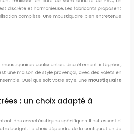
sont réalisées en fibre de verre enduite de PVC, un
e est discrète et harmonieuse. Les fabricants proposent
alisation complète. Une moustiquaire bien entretenue
 moustiquaires coulissantes, discrètement intégrées,
 est une maison de style provençal, avec des volets en
nsemble. Quel que soit votre style, une
moustiquaire
trées : un choix adapté à
tant des caractéristiques spécifiques. Il est essentiel
 votre budget. Le choix dépendra de la configuration de