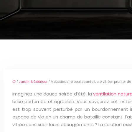
/
Jardin & Extérieur
/ Moustiquaire coulissante baie vitrée : profiter de
Imaginez une douce soirée d’été, la
ventilation natur
brise parfumée et agréable. Vous savourez cet instant
est trop souvent perturbé par un bourdonnement inc
espace de vie en un champ de bataille constant. Fati
vitrée sans subir leurs désagréments ? La solution exist