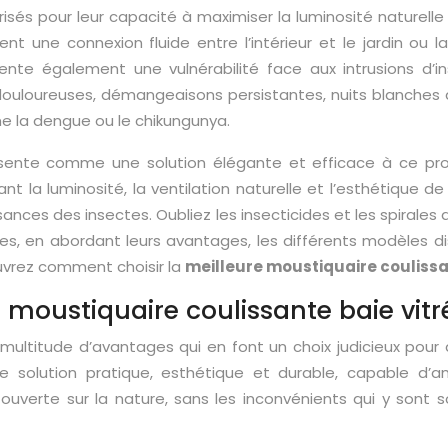
és pour leur capacité à maximiser la luminosité naturelle et 
ent une connexion fluide entre l’intérieur et le jardin ou l
ente également une vulnérabilité face aux intrusions d’
loureuses, démangeaisons persistantes, nuits blanches agi
e la dengue ou le chikungunya.
sente comme une solution élégante et efficace à ce prob
nt la luminosité, la ventilation naturelle et l’esthétique de
sances des insectes. Oubliez les insecticides et les spirales
es, en abordant leurs avantages, les différents modèles disp
couvrez comment choisir la
meilleure moustiquaire couliss
 moustiquaire coulissante baie vitr
 multitude d’avantages qui en font un choix judicieux pour 
e solution pratique, esthétique et durable, capable d’am
ouverte sur la nature, sans les inconvénients qui y sont 