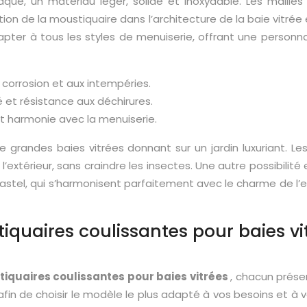
ué, un matériau léger, solide et inoxydable. Les mailles 
ation de la moustiquaire dans l’architecture de la baie vitré
pter à tous les styles de menuiserie, offrant une personn
corrosion et aux intempéries.
té et résistance aux déchirures.
t harmonie avec la menuiserie.
grandes baies vitrées donnant sur un jardin luxuriant. Les
extérieur, sans craindre les insectes. Une autre possibilité
astel, qui s’harmonisent parfaitement avec le charme de l’e
iquaires coulissantes pour baies vi
iquaires coulissantes pour baies vitrées
, chacun présen
afin de choisir le modèle le plus adapté à vos besoins et à