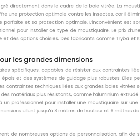
irectement dans le cadre de la baie vitrée. La moustiquair
re une protection optimale contre les insectes, car il élimi
parfaite et sa protection optimale. L’inconvénient est son c
onnel pour installer ce type de moustiquaire. Le prix d’u
itrée et des options choisies. Des fabricants comme Tryba et
pour les grandes dimensions
ires spécifiques, capables de résister aux contraintes lié
 épais et des systèmes de guidage plus robustes. Elles p
e. Les contraintes techniques liées aux grandes baies vitrée
iser des matériaux plus résistants, comme l’aluminium extru
 à un professionnel pour installer une moustiquaire sur une 
mensions allant jusqu’à
3 mètres
de hauteur et
6 mètres
de 
frent de nombreuses options de personnalisation, afin de s