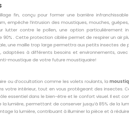
s
llage fin, conçu pour former une barrière infranchissable
m, empêche l’intrusion des moustiques, mouches, guêpes, ar
r lutter contre le pollen, une option particulièrement i
de 90%
. Cette protection ciblée permet de respirer un air pl
ciale, une maille trop large permettra aux petits insectes de
es, adaptées à différents besoins et environnements, ave
n anti-moustique de votre future moustiquaire!
ire ou d’occultation comme les volets roulants, la
moustiq
s votre intérieur, tout en vous protégeant des insectes. C
ôle essentiel dans le bien-être et le confort visuel. Il est c
 de la lumière, permettant de conserver jusqu’à
85%
de la lum
tage la lumière, contribuant à illuminer la pièce et à réduir