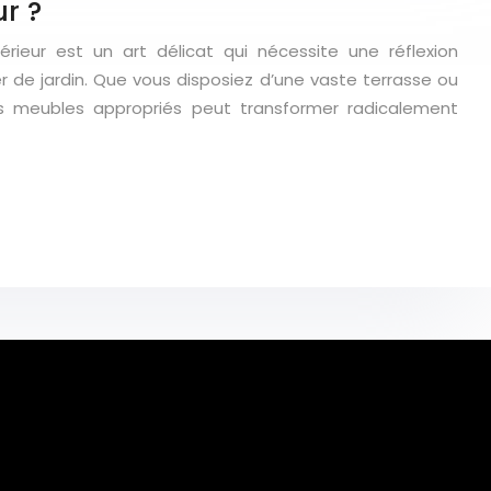
ur ?
ieur est un art délicat qui nécessite une réflexion
er de jardin. Que vous disposiez d’une vaste terrasse ou
es meubles appropriés peut transformer radicalement