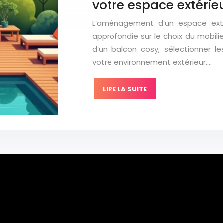
votre espace extérie
L’aménagement d’un espace extér
approfondie sur le choix du mobili
d’un balcon cosy, sélectionner l
votre environnement extérieur….
LIRE LA SUITE